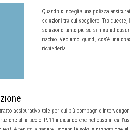
Quando si sceglie una polizza assicura
soluzioni tra cui scegliere. Tra queste, 
soluzione tanto più se si mira ad esse
rischio. Vediamo, quindi, cos’è una coas
richiederla.
azione
ntratto assicurativo tale per cui più compagnie interveng
urazione all’articolo 1911 indicando che nel caso in cui l’
i questi è tenuto a pagare l’indennità solo in proporzione 