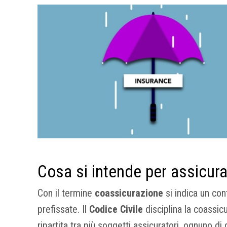
Cosa si intende per assicur
Con il termine
coassicurazione
si indica un co
prefissate. Il
Codice Civile
disciplina la coassic
ripartita tra più soggetti assicuratori, ognuno d