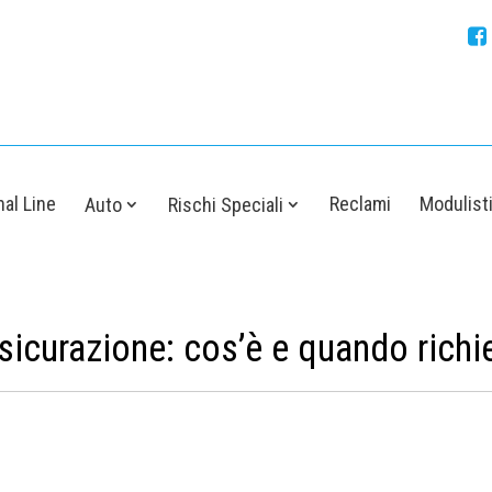
al Line
Reclami
Modulist
Auto
Rischi Speciali
icurazione: cos’è e quando richi