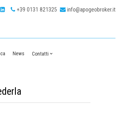
+39 0131 821325
info@apogeobroker.it
ica
News
Contatti
ederla