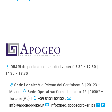
}
ORARI
di apertura:
dal lunedì al venerdì
8:30 – 12:30
|
14:30 – 18:30
Sede Legale:
Via Privata del Gonfalone, 3 | 20123 –

Milano
Sede Operativa:
Corso Leoniero, 16 | 15057 –

Tortona (AL) |
+39 0131 821325


info@apogeobroker.it
info@pec.apogeobroker.it
|


