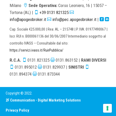
Milano
Sede Operativa:
Corso Leoniero, 16 | 15057 –

Tortona (AL) |
+39 0131 821325


info@apogeobroker.it
info@pec.apogeobroker.it
|



Cap. Sociale €25.000,00 | Rea: AL – 215748 | P. IVA: 01977490067 |
Iscr. RUI n. B000061136 del 30/06/2007 Intermediario soggetto al
controllo IVASS – Consultabile dal sito:
https://servizi.ivass.it/RuirPubblica/
R.C.A.
0131.821325
0131.863152 |
RAMI DIVERSI


0131.895012
0131.829937 |
SINISTRI



0131.894374
0131.873344

Copyright © 2022.
2F Communication - Digital Marketing Solutions
Privacy Policy