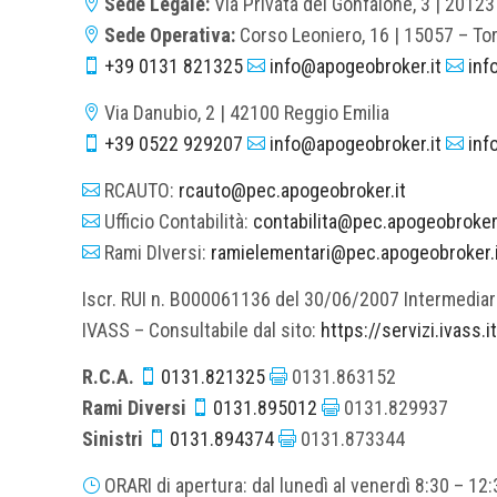
Sede Legale:
Via Privata del Gonfalone, 3 | 20123

Sede Operativa:
Corso Leoniero, 16 | 15057 – To

+39 0131 821325
info@apogeobroker.it
inf



Via Danubio, 2 | 42100 Reggio Emilia

+39 0522 929207
info@apogeobroker.it
inf



RCAUTO:
rcauto@pec.apogeobroker.it

Ufficio Contabilità:
contabilita@pec.apogeobroker.

Rami DIversi:
ramielementari@pec.apogeobroker.

Iscr. RUI n. B000061136 del 30/06/2007 Intermediari
IVASS
– Consultabile dal sito:
https://servizi.ivass.
R.C.A.
0131.821325
0131.863152


Rami Diversi
0131.895012
0131.829937


Sinistri
0131.894374
0131.873344


ORARI di apertura: dal lunedì al venerdì 8:30 – 12:
}