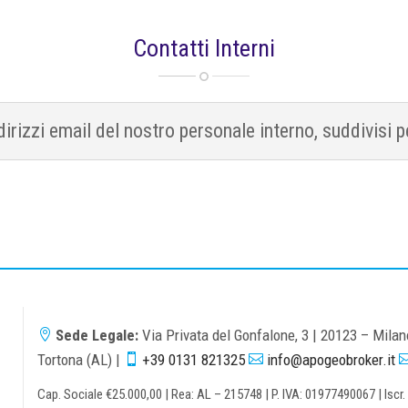
Contatti Interni
dirizzi email del nostro personale interno, suddivisi p
Sede Legale:
Via Privata del Gonfalone, 3 | 20123 – Mila

Tortona (AL) |
+39 0131 821325
info@apogeobroker.it


Cap. Sociale €25.000,00 | Rea: AL – 215748 | P. IVA: 01977490067 | Isc