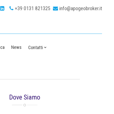
+39 0131 821325
info@apogeobroker.it
ica
News
Contatti
Dove Siamo