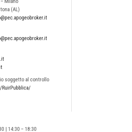
 – Milano
rtona (AL)
o@pec.apogeobroker.it
o@pec.apogeobroker.it
it
it
o soggetto al controllo
it/RuirPubblica/
30 | 14:30 – 18:30