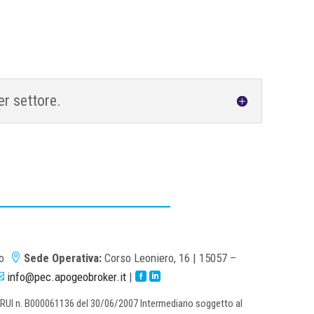
er settore.
no
Sede Operativa:
Corso Leoniero, 16 | 15057 –

info@pec.apogeobroker.it
|



r. RUI n. B000061136 del 30/06/2007 Intermediario soggetto al