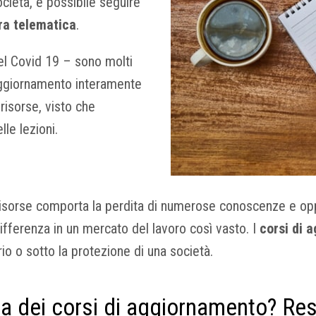
ocietà, è possibile seguire
ra telematica
.
del Covid 19 – sono molti
 aggiornamento interamente
risorse, visto che
le lezioni.
di risorse comporta la perdita di numerose conoscenze e o
differenza in un mercato del lavoro così vasto. I
corsi di 
io o sotto la protezione di una società.
nza dei corsi di aggiornamento? Re