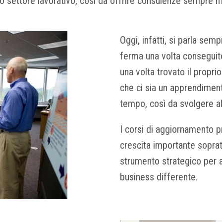
 settore lavorativo, così da offrire consulenze sempre mir
Oggi, infatti, si parla sem
ferma una volta conseguito
una volta trovato il propr
che ci sia un apprendimen
tempo, così da svolgere al 
I corsi di aggiornamento 
crescita importante soprat
strumento strategico per a
business differente.