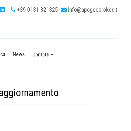
+39 0131 821325
info@apogeobroker.it
ica
News
Contatti
i aggiornamento