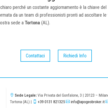
hiaro perché un costante aggiornamento è la chiave del m
mata da un team di professionisti pronti ad ascoltare le tu
 nostra sede a
Tortona
(AL).
Contattaci
Richiedi Info
Sede Legale:
Via Privata del Gonfalone, 3 | 20123 – Mila

Tortona (AL) |
+39 0131 821325
info@apogeobroker.it

