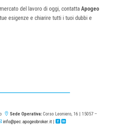
ercato del lavoro di oggi, contatta
Apogeo
e esigenze e chiarire tutti i tuoi dubbi e
no
Sede Operativa:
Corso Leoniero, 16 | 15057 –

info@pec.apogeobroker.it
|


