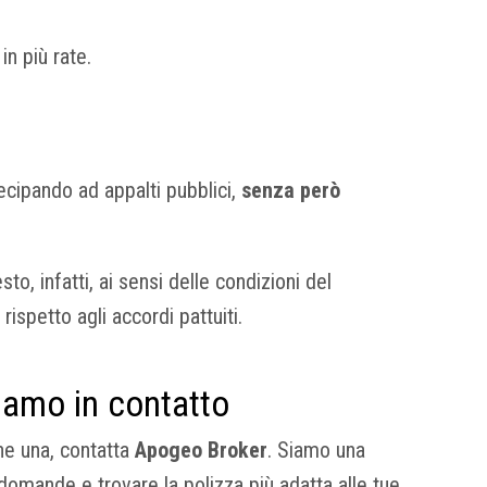
n più rate.
tecipando ad appalti pubblici,
senza però
to, infatti, ai sensi delle condizioni del
rispetto agli accordi pattuiti.
tiamo in contatto
ne una, contatta
Apogeo Broker
. Siamo una
 domande e trovare la polizza più adatta alle tue