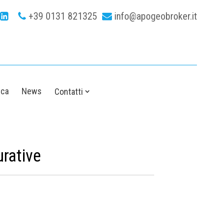
+39 0131 821325
info@apogeobroker.it
ica
News
Contatti
urative