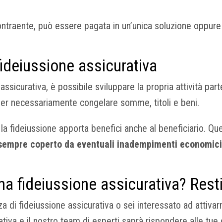
ontraente, può essere pagata in un’unica soluzione oppure i
fideiussione assicurativa
assicurativa, è possibile sviluppare la propria attività par
over necessariamente congelare somme, titoli e beni.
 la fideiussione apporta benefici anche al beneficiario. Ques
sempre coperto da eventuali inadempimenti economici
una fideiussione assicurativa? Res
 di fideiussione assicurativa o sei interessato ad attivar
ativa e il nostro team di esperti saprà rispondere alle tue