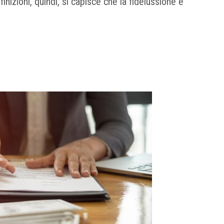
nizioni, quindi, si capisce che la fideiussione è