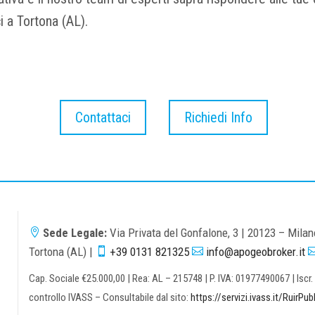
i a Tortona (AL).
Contattaci
Richiedi Info
Sede Legale:
Via Privata del Gonfalone, 3 | 20123 – Mila

Tortona (AL) |
+39 0131 821325
info@apogeobroker.it


Cap. Sociale €25.000,00 | Rea: AL – 215748 | P. IVA: 01977490067 | Isc
controllo IVASS – Consultabile dal sito:
https://servizi.ivass.it/RuirPub