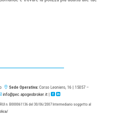
no
Sede Operativa:
Corso Leoniero, 16 | 15057 –

info@pec.apogeobroker.it
|



r. RUI n. B000061136 del 30/06/2007 Intermediario soggetto al
blica/