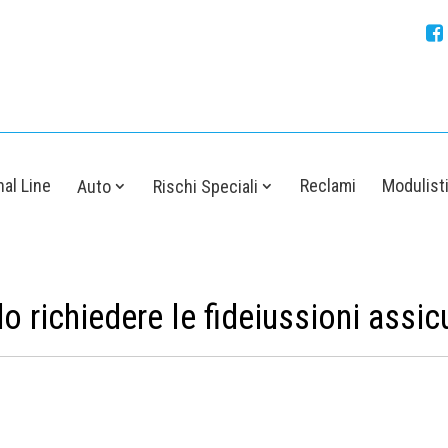
al Line
Reclami
Modulist
Auto
Rischi Speciali
 richiedere le fideiussioni assic