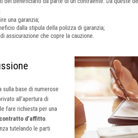
i del beneficiario da parte di un contraente. Da queste defi
:
ire una garanzia;
eficio dalla stipula della polizza di garanzia;
 di assicurazione che copre la cauzione.
ussione
ta sulla base di numerose
rivato all’apertura di
le fare richiesta per una
contratto d’affitto
.
enza tutelando le parti